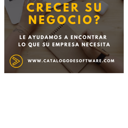
Deseo recibir información de otros Productos /
Servicios similares al solicitado
SI
NO
Al enviar este formulario aceptas nuestra
política de tratamiento datos personales.
Enviar