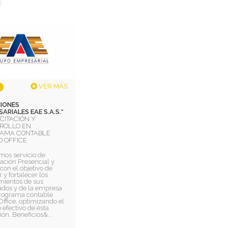
VER MÁS
IONES
ARIALES EAE S.A.S.*
CITACIÓN Y
ROLLO EN
AMA CONTABLE
 OFFICE
mos servicio de
ación Presencial y
 con el objetivo de
 y fortalecer los
mientos de sus
dos y de la empresa
programa contable
ffice, optimizando el
efectivo de esta
ión. Beneficios&...