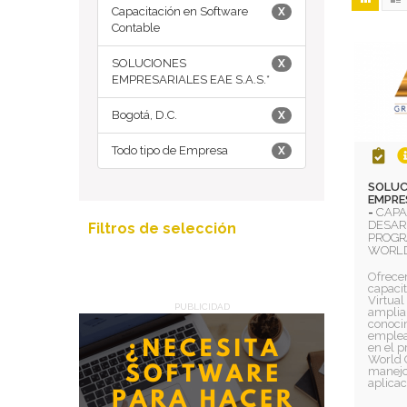
Capacitación en Software
X
Contable
SOLUCIONES
X
EMPRESARIALES EAE S.A.S.*
Bogotá, D.C.
X
Todo tipo de Empresa
X
SOLUC
EMPRES
-
CAPA
DESAR
Filtros de selección
PROGR
WORLD
Ofrece
capacit
Virtual
PUBLICIDAD
ampliar
conoci
emplea
en el 
World O
manejo 
aplicac