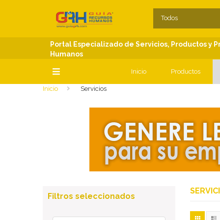
SECCIONES
C
Todos
Portal Especializado de Servicios, Productos y 
Humanos
Inicio
Productos
Inicio
Servicios
SECCIONES
SERVIC
Filtros seleccionados