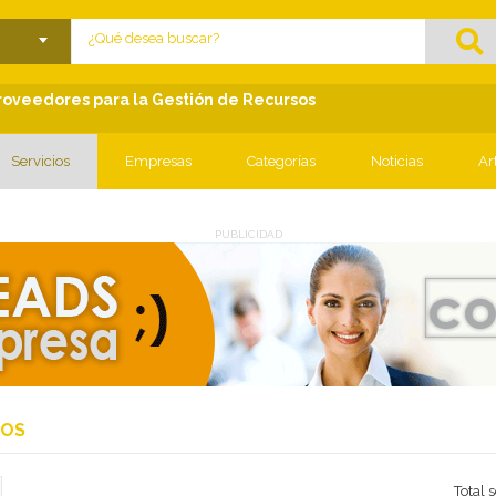
lose menu
Proveedores para la Gestión de Recursos
Servicios
Empresas
Categorías
Noticias
Ar
PUBLICIDAD
IOS
Total 