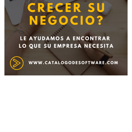
Deseo recibir información de otros Productos /
Servicios similares al solicitado
SI
NO
Al enviar este formulario aceptas nuestra
política de tratamiento datos personales.
Enviar