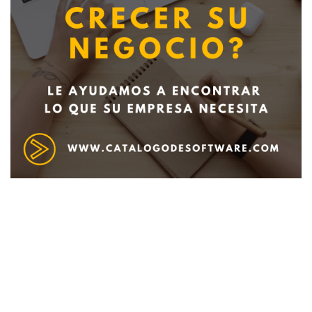
Deseo recibir información de otros Productos /
Servicios similares al solicitado
SI
NO
Al enviar este formulario aceptas nuestra
política de tratamiento datos personales.
Enviar