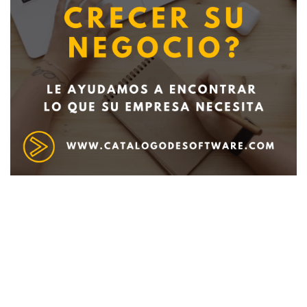
Deseo recibir información de otros Productos /
Servicios similares al solicitado
SI
NO
Al enviar este formulario aceptas nuestra
política de tratamiento datos personales.
Enviar