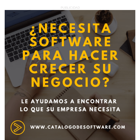
PUBLICIDAD
Deseo recibir información de otros Productos /
Servicios similares al solicitado
SI
NO
Al enviar este formulario aceptas nuestra
política de tratamiento datos personales.
Enviar