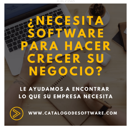
PUBLICIDAD
Deseo recibir información de otros Productos /
Servicios similares al solicitado
SI
NO
Al enviar este formulario aceptas nuestra
política de tratamiento datos personales.
Enviar