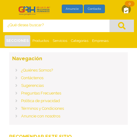
0
SOLICITUD DE MAYOR INFORMACIÓN
Anuncie
Contacto
Con este formato usted está solicitando,
directamente al proveedor, mayor información
del siguiente
:
SECCIONES
Productos
Servicios
Categorias
Empresas
Inicio
Contáctenos
Navegación
¿Quiénes Somos?
Contáctenos
Sugerencias
Preguntas Frecuentes
Política de privacidad
Términos y Condiciones
Anuncie con nosotros
RECOMENDAR ESTE SITIO