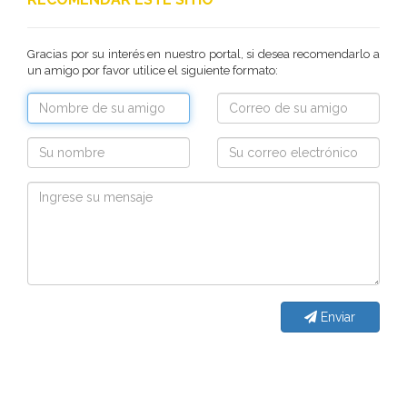
Gracias por su interés en nuestro portal, si desea recomendarlo a
un amigo por favor utilice el siguiente formato:
Deseo recibir información de otros Productos /
Servicios similares al solicitado
SI
NO
Al enviar este formulario aceptas nuestra
política de tratamiento datos personales.
Enviar
Enviar