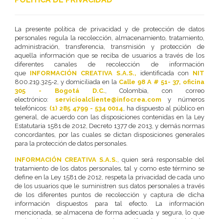
La presente política de privacidad y de protección de datos
personales regula la recolección, almacenamiento, tratamiento,
administración, transferencia, transmisión y protección de
aquella información que se reciba de usuarios a través de los
diferentes canales de recolección de información
que
INFORMACIÓN CREATIVA S.A.S.,
identificada con
NIT
800.219.325-2, y domiciliada en la
Calle 98 A # 51- 37, oficina
305 - Bogotá D.C.
, Colombia, con correo
electrónico:
servicioalcliente@infocrea.com
y números
telefónicos:
(1) 285 4799 - 534 0014
, ha dispuesto al público en
general, de acuerdo con las disposiciones contenidas en la Ley
Deseo recibir información de otros Productos /
Estatutaria 1581 de 2012, Decreto 1377 de 2013, y demás normas
Servicios similares al solicitado
SI
NO
concordantes, por las cuales se dictan disposiciones generales
para la protección de datos personales.
Al enviar este formulario aceptas nuestra
política de tratamiento datos personales.
INFORMACIÓN CREATIVA S.A.S.
, quien será responsable del
tratamiento de los datos personales, tal y como este término se
Enviar
define en la Ley 1581 de 2012, respeta la privacidad de cada uno
de los usuarios que le suministren sus datos personales a través
de los diferentes puntos de recolección y captura de dicha
información dispuestos para tal efecto. La información
mencionada, se almacena de forma adecuada y segura, lo que