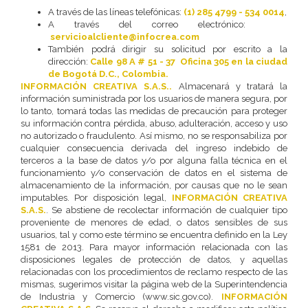
A través de las líneas telefónicas:
(1) 285 4799 - 534 0014
,
A través del correo electrónico:
servicioalcliente@infocrea.com
También podrá dirigir su solicitud por escrito a la
dirección:
Calle 98 A # 51 - 37 Oficina 305 en la ciudad
de Bogotá D.C., Colombia.
INFORMACIÓN CREATIVA S.A.S..
Almacenará y tratará la
información suministrada por los usuarios de manera segura, por
lo tanto, tomará todas las medidas de precaución para proteger
su información contra pérdida, abuso, adulteración, acceso y uso
no autorizado o fraudulento. Así mismo, no se responsabiliza por
cualquier consecuencia derivada del ingreso indebido de
terceros a la base de datos y/o por alguna falla técnica en el
funcionamiento y/o conservación de datos en el sistema de
almacenamiento de la información, por causas que no le sean
imputables. Por disposición legal,
INFORMACIÓN CREATIVA
S.A.S.
. Se abstiene de recolectar información de cualquier tipo
proveniente de menores de edad, o datos sensibles de sus
usuarios, tal y como este término se encuentra definido en la Ley
1581 de 2013. Para mayor información relacionada con las
disposiciones legales de protección de datos, y aquellas
relacionadas con los procedimientos de reclamo respecto de las
mismas, sugerimos visitar la página web de la Superintendencia
de Industria y Comercio (www.sic.gov.co).
INFORMACIÓN