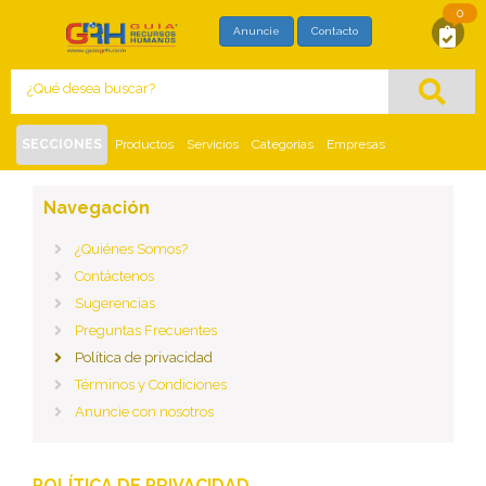
0
SOLICITUD DE MAYOR INFORMACIÓN
Anuncie
Contacto
Con este formato usted está solicitando,
directamente al proveedor, mayor información
del siguiente
:
SECCIONES
Productos
Servicios
Categorias
Empresas
Inicio
Política de privacidad
Navegación
¿Quiénes Somos?
Contáctenos
Sugerencias
Preguntas Frecuentes
Política de privacidad
Términos y Condiciones
Anuncie con nosotros
POLÍTICA DE PRIVACIDAD