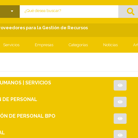
lose menu
Proveedores para la Gestión de Recursos
Servicios
Empresas
Categorías
Noticias
Ar
UMANOS | SERVICIOS
N DE PERSONAL
IÓN DE PERSONAL BPO
AL