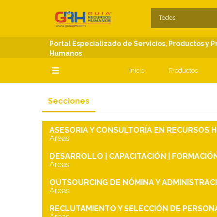
SECCIONES
C
Todos
Portal Especializado de Servicios, Productos y 
Humanos
Inicio
Productos
SECCIONES
Secciones
ASESORIA Y CONSULTORÍA EN RECURSOS H
Áreas
DESARROLLO | CAPACITACIÓN | FORMACIÓ
Áreas
OUTSOURCING DE NÓMINA Y ADMINISTRAC
Áreas
RECLUTAMIENTO Y SELECCIÓN DE PERSON
Áreas