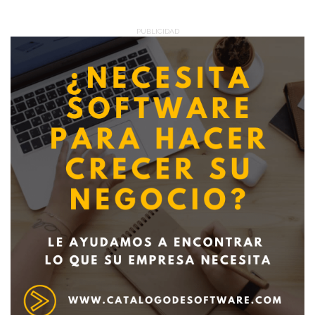
PUBLICIDAD
Deseo recibir información de otros Productos /
Servicios similares al solicitado
SI
NO
Al enviar este formulario aceptas nuestra
política de tratamiento datos personales.
Enviar