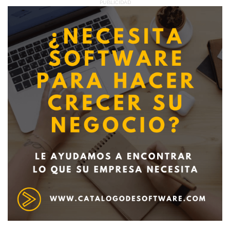
PUBLICIDAD
Deseo recibir información de otros Productos /
Servicios similares al solicitado
SI
NO
Al enviar este formulario aceptas nuestra
política de tratamiento datos personales.
Enviar