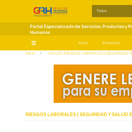
SECCIONES
C
Todos
Portal Especializado de Servicios, Productos y 
Humanos
Inicio
Productos
Inicio
SALUD | RIESGOS LABORALES | SEGURIDAD S
SECCIONES
RIESGOS LABORALES | SEGURIDAD Y SALUD 