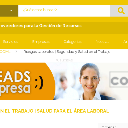
lose menu
Proveedores para la Gestión de Recursos
Servicios
Empresas
Categorías
Noticias
Ar
OCIAL
Riesgos Laborales | Seguridad y Salud en el Trabajo
PUBLICIDAD
EN EL TRABAJO | SALUD PARA EL ÁREA LABORAL