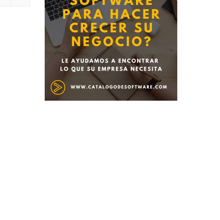
Deseo recibir información de otros Productos / Servicios
similares al solicitado
SI
NO
Al enviar este formulario aceptas nuestra
política de
tratamiento datos personales.
Enviar