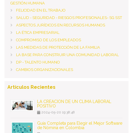
GESTIÓN HUMANA
FELICIDAD EN EL TRABAJO
SALUD - SEGURIDAD - RIESGOS PROFESIONALES- SG SST
ASPECTOS JURÍDICOS EN RECURSOS HUMANOS
LA ÉTICA EMPRESARIAL
COMPROMISO DE LOS EMPLEADOS
LAS MEDIDAS DE PROTECCiÓN DE LA FAMILIA
LA BASE PARA CONSTRUIR UNA COMUNIDAD LABORAL
DP - TALENTO HUMANO
CAMBIOS ORGANIZACIONALES
Deseo recibir información de otros Productos /
Servicios similares al solicitado
SI
NO
Artículos Recientes
Al enviar este formulario aceptas nuestra
política de tratamiento datos personales.
LA CREACIÓN DE UN CLIMA LABORAL
Enviar
POSITIVO
2024-05-20 19:38:48
Guía Completa para Elegir el Mejor Software
de Nómina en Colombia