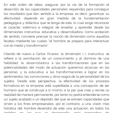
En este orden de ideas, asegurar por la vía de la formación el
desarrollo de las capacidades personales requeridas para conseguir
los resultados que dan sentido a la empresa, es decir, garantizar su
efectividad, depende en gran medida de la fundamentación
pedagógica y didáctica que se tenga de esta, lo cual exige reconocer
el carácter sistémico e integral de enseñar y aprender desde las
dimensiones instructiva, educativa y desarrolladora. Como acotación
de sentido, conviene precisar la noción de dimensión como aquellas
facetas mediante las cuales “el hombre se prepara para interactuar
con el medio y transformarlo”.
Citando de nuevo a Carlos Álvarez, la dimensión (…)
instructiva
,
se
refiere a la asimilación de un conocimiento y al dominio de una
habilidad; la
desarrolladora
, a las transformaciones que en las
potencialidades del modo de actuación queremos alcanzar en las
personas; y la
educativa
, a las transformaciones a lograr en los
sentimientos, las convicciones y otros rasgos de la personalidad de los
sujetos. Desde esta perspectiva, la efectividad de los procesos
formativos en la empresa está supeditada a una concepción de ser
humano que se construye a sí mismo, a la par que crea y recrea su
realidad de manera permanente, por tanto no podrá entenderse como
un sujeto acabado o un depósito del que se extraen capacidades que
sirven a los fines empresariales, por el contrario, a una visión más
holística del hombre devendrá de este una actuación, en todos los
ámbitos en los que se desempeña, más generadora de