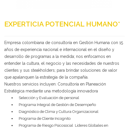
EXPERTICIA POTENCIAL HUMANO*
Empresa colombiana de consultoría en Gestión Humana con 15
años de experiencia nacional e internacional en el diseño y
desarrollo de programas a la medida; nos enfocamos en
entender la cultura, el negocio y las necesidades de nuestros
Deseo recibir información de otros Productos /
clientes y sus steakholders; para brindar soluciones de valor
Servicios similares al solicitado
SI
NO
que apalanquen la estrategia de la compañía.
Nuestros servicios incluyen: Consultoría en Planeación
Al enviar este formulario aceptas nuestra
política de tratamiento datos personales.
Estratégica mediante una metodología innovadora
Selección y Evaluación de personal
Enviar
Programa Integral de Gestión de Desempeño
Diagnóstico de Clima y Cultura Organizacional
Programa de Cliente Incognito
Programa de Riesgo Psicosocial Líderes Globales en