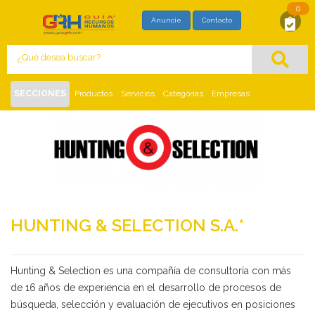
0
SOLICITUD DE MAYOR INFORMACIÓN
Anuncie
Contacto
Con este formato usted está solicitando,
directamente al proveedor, mayor información
del siguiente
:
SECCIONES
Productos
Servicios
Categorias
Empresas
Inicio
Empresas
HUNTING & SELECTION S.A.*
HUNTING & SELECTION S.A.*
Hunting & Selection es una compañía de consultoría con más
de 16 años de experiencia en el desarrollo de procesos de
búsqueda, selección y evaluación de ejecutivos en posiciones