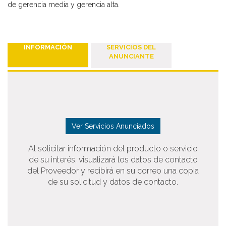
de gerencia media y gerencia alta.
INFORMACIÓN
SERVICIOS DEL
ANUNCIANTE
Deseo recibir información de otros Productos /
Ver Servicios Anunciados
Servicios similares al solicitado
SI
NO
Al solicitar información del producto o servicio
Al enviar este formulario aceptas nuestra
política de tratamiento datos personales.
de su interés. visualizará los datos de contacto
del Proveedor y recibirá en su correo una copia
Enviar
de su solicitud y datos de contacto.