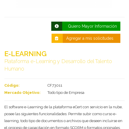
Quiero Mayor Información
Agregar a mis solicitudes
E-LEARNING
Plataforma e-Learning y Desarrollo del Talento
Humano
Deseo recibir información de otros Productos /
Servicios similares al solicitado
SI
NO
Al enviar este formulario aceptas nuestra
Código:
CF73011
política de tratamiento datos personales.
Mercado Objetivo:
Todo tipo de Empresa
Enviar
El software e-Learning de la plataforma eCert con servicio en la nube,
posee las siguientes funcionalidades: Permite subir como curso e-
learning, todo tipo de documentos o archivos que deseen incluirse en
el proceso de capacitación en formato SCORM o formatos originales.