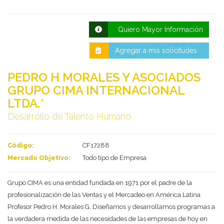
Quiero Mayor Información
Agregar a mis solicitudes
PEDRO H MORALES Y ASOCIADOS
GRUPO CIMA INTERNACIONAL
LTDA.*
Desarrollo de Talento Humano
Deseo recibir información de otros Productos /
Servicios similares al solicitado
SI
NO
Código:
CF17288
Al enviar este formulario aceptas nuestra
política de tratamiento datos personales.
Mercado Objetivo:
Todo tipo de Empresa
Enviar
Grupo CIMA es una entidad fundada en 1971 por el padre de la
profesionalización de las Ventas y el Mercadeo en América Latina
Profesor Pedro H. Morales G. Diseñamos y desarrollamos programas a
la verdadera medida de las necesidades de las empresas de hoy en