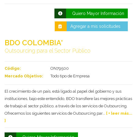
Quiero Mayor Información
Agregar a mis solicitudes
BDO COLOMBIA*
Outsourcing para el Sector Público
Código:
ON79500
Deseo recibir información de otros Productos /
Mercado Objetivo:
Todo tipo de Empresa
Servicios similares al solicitado
SI
NO
Al enviar este formulario aceptas nuestra
El crecimiento de un país, está ligado al papel del gobierno y sus
política de tratamiento datos personales.
instituciones, bajo este entendido, BDO transfiere las mejores prácticas
de trabajo al sector público, a través de los servicios de Outsourcing.
Enviar
Ofrecemos los siguientes servicios de Outsourcing par...
[ + leer más...
]