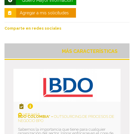
Quiero Mayor Información
Agregar a mis solicitudes
Comparte en redes sociales
MÁS CARACTERÍSTICAS
VER MÁS
BDO COLOMBIA* -
OUTSOURCING DE PROCESOS DE
NEGOCIO BPO
Sabemos la importancia que tiene para cualquier
organización del sector, lograr enfocarse en el core de