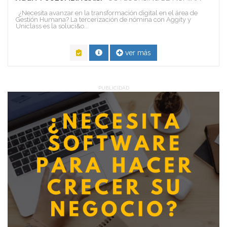
¿Necesita avanzar en la transformación digital en el área de
Gestión Humana? La tercerización de nómina con Aggity y
Uniclass es la soluci&o...
ver más
PUBLICIDAD