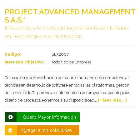
PROJECT ADVANCED MANAGEMENT
S.A.S.*
Insourcing y/o Outsourcing de Recurso Humano
en Tecnologías de Información
Código:
SE32607
Mercado Objetivo:
Todo tipo de Empresa
Deseo recibir información de otros Productos /
Colocación y administración de recurso humano con competencias
Servicios similares al solicitado
SI
NO
técnicas en desarrollo de software en todas las plataformas, gestión
Al enviar este formulario aceptas nuestra
del servicio de TI, gerencia o interventoría de proyectos tecnológicos,
política de tratamiento datos personales.
diseño de procesos. Ponemos a su disposici&oac...
[ + leer más... ]
Enviar
Quiero Mayor Información
Agregar a mis solicitudes