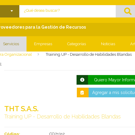
lose menu
Proveedores para la Gestión de Recursos
Servicios
Empresas
Categorías
Noticias
Ar
ura Organizacional
Training UP - Desarrollo de Habilidades Blandas
l
Quiero Mayor Inform
Agregar a mis solicit
THT S.A.S.
Training UP - Desarrollo de Habilidades Blandas
Código:
CO71312