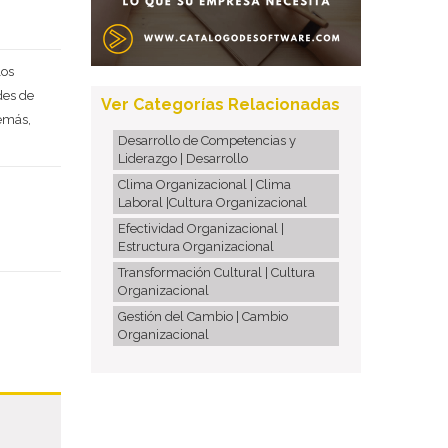
Deseo recibir información de otros Productos / Servicios
similares al solicitado
SI
NO
los
Al enviar este formulario aceptas nuestra
política de
des de
tratamiento datos personales.
Ver Categorías Relacionadas
demás,
Enviar
Desarrollo de Competencias y
Liderazgo | Desarrollo
Clima Organizacional | Clima
Laboral |Cultura Organizacional
Efectividad Organizacional |
Estructura Organizacional
Transformación Cultural | Cultura
Organizacional
Gestión del Cambio | Cambio
Organizacional