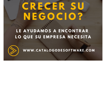
Deseo recibir información de otros Productos /
Servicios similares al solicitado
SI
NO
Al enviar este formulario aceptas nuestra
política de tratamiento datos personales.
Enviar