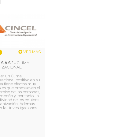
VER MÁS
S.A.S.* -
CLIMA
IZACIONAL
er un Clima
acional positivo en su
a tiene efectos muy
bles que promueven el
miso de las personas,
mpeño y, por tanto, la
ividad de los equipos
rganización. Además
 las investigaciones
..