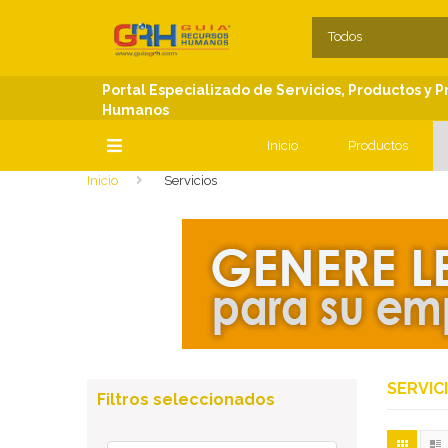
SECCIONES
C
Todos
Portal Especializado de Servicios, Productos y 
Humanos
Inicio
Productos
Inicio
Servicios
SECCIONES
SERVIC
Filtros seleccionados