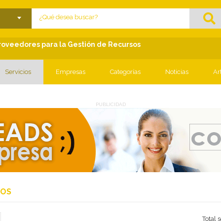
lose menu
Proveedores para la Gestión de Recursos
Servicios
Empresas
Categorías
Noticias
Ar
PUBLICIDAD
IOS
Total 