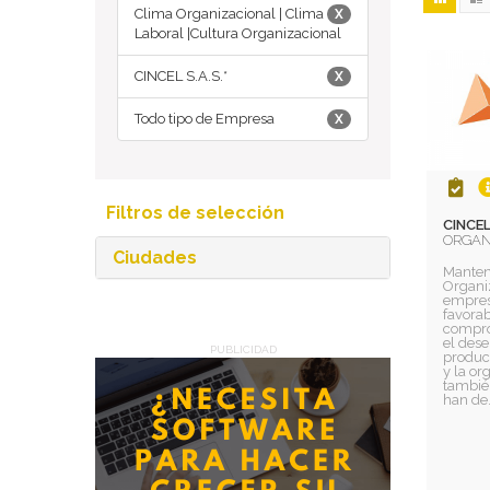
Clima Organizacional | Clima
X
Laboral |Cultura Organizacional
CINCEL S.A.S.*
X
Todo tipo de Empresa
X
Filtros de selección
CINCEL 
ORGAN
Ciudades
Manten
Organiz
empres
favora
compro
el dese
PUBLICIDAD
product
y la o
también
han de.