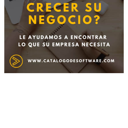
Deseo recibir información de otros Productos /
Servicios similares al solicitado
SI
NO
Al enviar este formulario aceptas nuestra
política de tratamiento datos personales.
Enviar