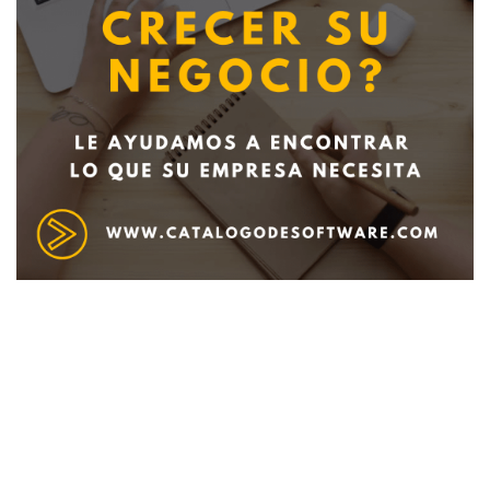
Deseo recibir información de otros Productos /
Servicios similares al solicitado
SI
NO
Al enviar este formulario aceptas nuestra
política de tratamiento datos personales.
Enviar