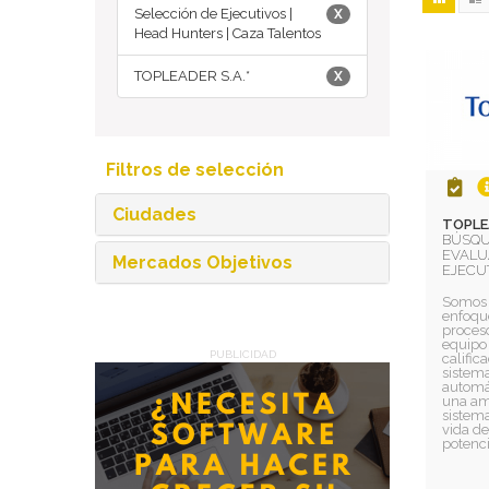
Selección de Ejecutivos |
X
Head Hunters | Caza Talentos
TOPLEADER S.A.*
X
Filtros de selección
Ciudades
TOPLEA
BÚSQU
EVALU
Mercados Objetivos
EJECU
Somos 
enfoqu
proceso
equipo
PUBLICIDAD
califi
sistem
automá
una am
sistema
vida de
potenci