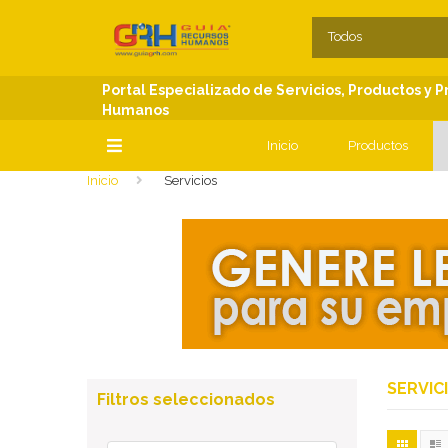
SECCIONES
C
Todos
Portal Especializado de Servicios, Productos y 
Humanos
Inicio
Productos
Inicio
Servicios
SECCIONES
SERVIC
Filtros seleccionados