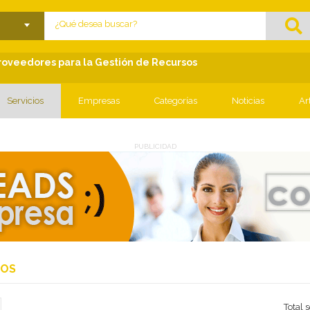
lose menu
Proveedores para la Gestión de Recursos
Servicios
Empresas
Categorías
Noticias
Ar
PUBLICIDAD
IOS
Total 