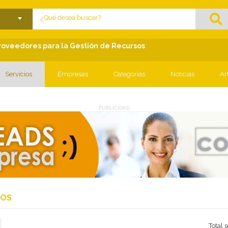
lose menu
Proveedores para la Gestión de Recursos
Servicios
Empresas
Categorías
Noticias
Ar
PUBLICIDAD
IOS
Total 