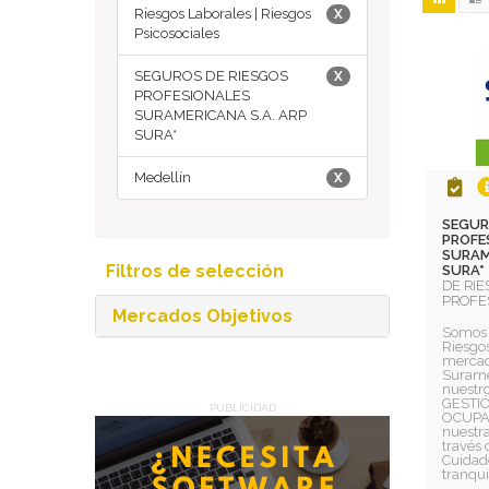
Riesgos Laborales | Riesgos
X
Psicosociales
SEGUROS DE RIESGOS
X
PROFESIONALES
SURAMERICANA S.A. ARP
SURA*
Medellín
X
SEGUR
PROFE
SURAM
Filtros de selección
SURA*
DE RI
PROFE
Mercados Objetivos
Somos 
Riesgos
mercado
Surame
nuestro
GESTI
PUBLICIDAD
OCUPA
nuestra
través 
Cuidad
tranqui