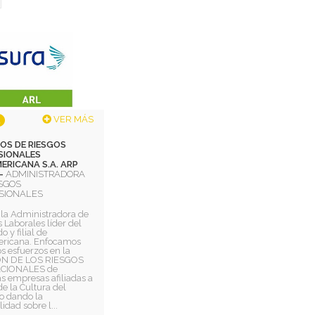
VER MÁS
OS DE RIESGOS
SIONALES
ERICANA S.A. ARP
 -
ADMINISTRADORA
ESGOS
SIONALES
la Administradora de
 Laborales líder del
 y filial de
ricana. Enfocamos
s esfuerzos en la
ÓN DE LOS RIESGOS
CIONALES de
s empresas afiliadas a
de la Cultura del
o dando la
lidad sobre l...