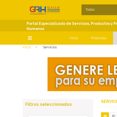
SECCIONES
C
Todos
Portal Especializado de Servicios, Productos y 
Humanos
Inicio
Productos
Inicio
Servicios
SECCIONES
SERVIC
Filtros seleccionados