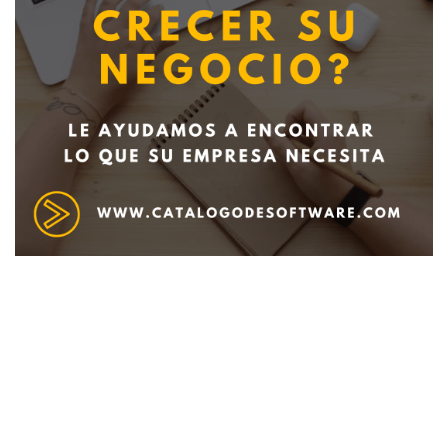
Deseo recibir información de otros Productos /
Servicios similares al solicitado
SI
NO
Al enviar este formulario aceptas nuestra
política de tratamiento datos personales.
Enviar