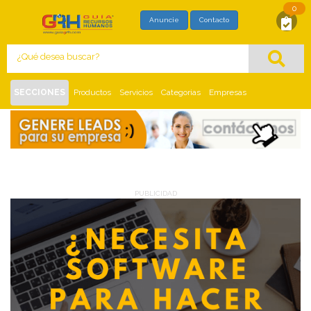
0
SOLICITUD DE MAYOR INFORMACIÓN
Anuncie
Contacto
Con este formato usted está solicitando,
directamente al proveedor, mayor información
del siguiente
:
SECCIONES
Productos
Servicios
Categorias
Empresas
Inicio
Servicios
PUBLICIDAD
PUBLICIDAD