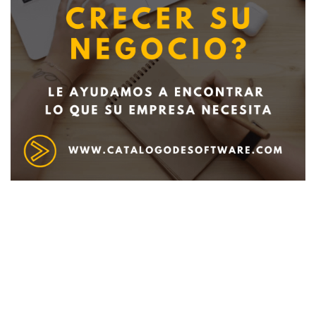
Deseo recibir información de otros Productos /
Servicios similares al solicitado
SI
NO
Al enviar este formulario aceptas nuestra
política de tratamiento datos personales.
Enviar