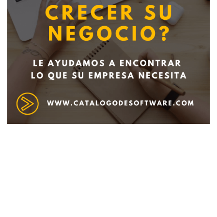
Deseo recibir información de otros Productos /
Servicios similares al solicitado
SI
NO
Al enviar este formulario aceptas nuestra
política de tratamiento datos personales.
Enviar