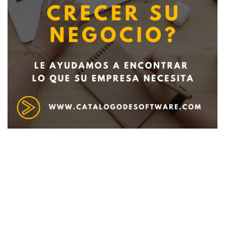
Deseo recibir información de otros Productos /
Servicios similares al solicitado
SI
NO
Al enviar este formulario aceptas nuestra
política de tratamiento datos personales.
Enviar