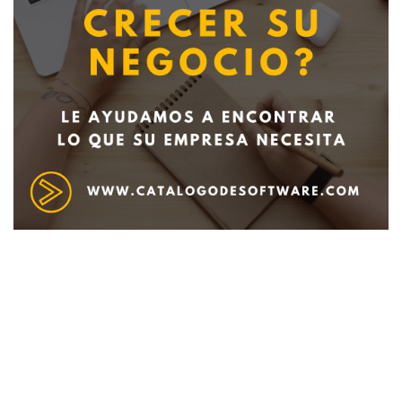
Deseo recibir información de otros Productos /
Servicios similares al solicitado
SI
NO
Al enviar este formulario aceptas nuestra
política de tratamiento datos personales.
Enviar