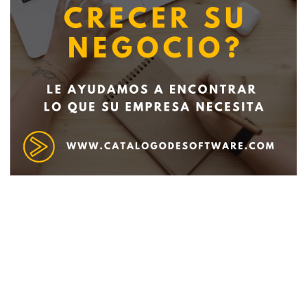
Deseo recibir información de otros Productos /
Servicios similares al solicitado
SI
NO
Al enviar este formulario aceptas nuestra
política de tratamiento datos personales.
Enviar