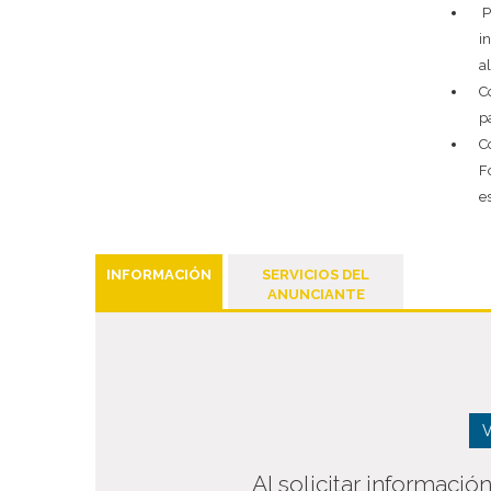
P
i
a
C
p
C
F
e
INFORMACIÓN
SERVICIOS DEL
ANUNCIANTE
V
Al solicitar informació