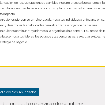
laneación de restructuraciones o cambios: nuestro proceso busca reducir la
ncertidumbre y mantener el compromiso y la productividad en medio de ca
lto impacto.
on quienes pierden su empleo: ayudamos a los individuos a enfocarse en s
aso y desarrollar las habilidades para alcanzar sus objetivos de carrera.
on quienes continúan: ayudamos a la organización a construir su mapa de ta
ortalecemos a los líderes, los equipos y las personas para ejecutar exitosam
strategia de negocio.
er Servicios Anunciados
n del producto o servicio de su interés.