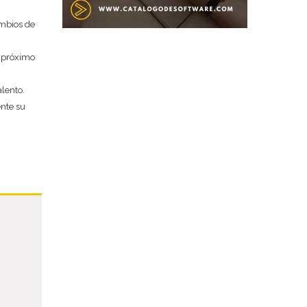
Deseo recibir información de otros Productos / Servicios
mbios de
similares al solicitado
SI
NO
Al enviar este formulario aceptas nuestra
política de
u próximo
tratamiento datos personales.
lento.
Enviar
ente su