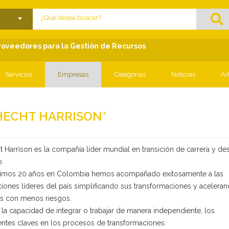
lose menu
Proveedores para la Gestión de Recursos
Servicios
Empresas
Categorías
Noticias
Ar
HECHT HARRISON*
 Harrison es la compañía líder mundial en transición de carrera y des
o.
ltimos 20 años en Colombia hemos acompañado exitosamente a las
iones líderes del país simplificando sus transformaciones y acelera
os con menos riesgos.
a capacidad de integrar o trabajar de manera independiente, los
tes claves en los procesos de transformaciones: