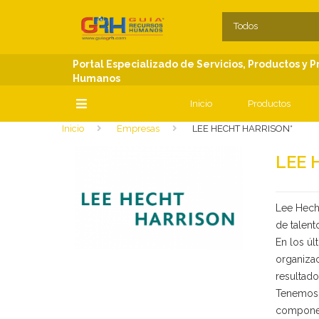
SECCIONES
C
Todos
Portal Especializado de Servicios, Productos y 
Humanos
Inicio
Productos
Inicio
Empresas
LEE HECHT HARRISON*
SECCIONES
LEE 
Lee Hecht
de talent
En los ú
organizac
resultad
Tenemos l
componen