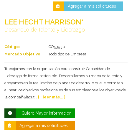
Agregar a mis solicitudes
LEE HECHT HARRISON*
Desarrollo de Talento y Liderazgo
Código:
CO53930
Mercado Objetivo:
Todo tipo de Empresa
Trabajamos con la organización para construir Capacidad de
Deseo recibir información de otros Productos /
Liderazgo de forma sostenible. Desarrollamos su mapa de talento y
Servicios similares al solicitado
SI
NO
apoyamos en la realización de planes de desarrollo que le permitan
Al enviar este formulario aceptas nuestra
alinear los objetivos profesionales de sus empleados a los objetivos de
política de tratamiento datos personales.
la compañ&iacut...
[ + leer más... ]
Enviar
Quiero Mayor Información
Agregar a mis solicitudes