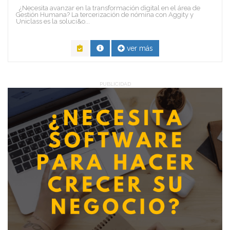
¿Necesita avanzar en la transformación digital en el área de
Gestión Humana? La tercerización de nómina con Aggity y
Uniclass es la soluci&o...
ver más
PUBLICIDAD