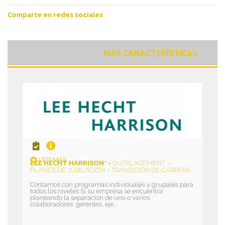
Comparte en redes sociales
MÁS CARACTERÍSTICAS
VER MÁS
LEE HECHT HARRISON* -
OUTPLACEMENT –
PLANES DE JUBILACIÓN – TRANSICIÓN DE CARRERA
Contamos con programas individuales y grupales para
todos los niveles Si su empresa se encuentra
planeando la separación de uno o varios
colaboradores: gerentes, eje...