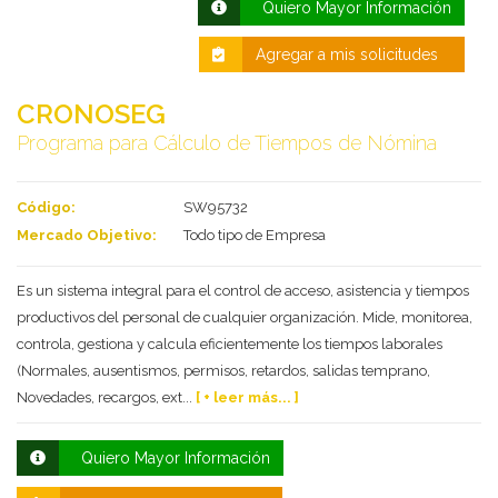
Quiero Mayor Información
Agregar a mis solicitudes
CRONOSEG
Programa para Cálculo de Tiempos de Nómina
Código:
SW95732
Mercado Objetivo:
Todo tipo de Empresa
Deseo recibir información de otros Productos /
Servicios similares al solicitado
Es un sistema integral para el control de acceso, asistencia y tiempos
SI
NO
productivos del personal de cualquier organización. Mide, monitorea,
Al enviar este formulario aceptas nuestra
controla, gestiona y calcula eficientemente los tiempos laborales
política de tratamiento datos personales.
(Normales, ausentismos, permisos, retardos, salidas temprano,
Enviar
Novedades, recargos, ext...
[ + leer más... ]
Quiero Mayor Información