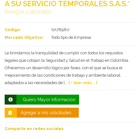
A SU SERVICIO TEMPORALES S.A.S.*
Riesgos Laborales
Código:
SA78980
Mercado Objetivo:
Todo tipo de Empresa
Le brindamos la tranquilidad de cumplir con todos los requisitos
legales que cobijan la Seguridad y Salud en el Trabajo en Colombia.
Ofrecemos un desarrollo lógico por fases, con el que se busca el
Deseo recibir información de otros Productos /
mejoramiento de las condiciones de trabajo y ambiente laboral,
Servicios similares al solicitado
SI
NO
adaptados a las necesidades de l...
[ + leer más... ]
Al enviar este formulario aceptas nuestra
política de tratamiento datos personales.
Quiero Mayor Información
Enviar
Agregar a mis solicitudes
Comparte en redes sociales