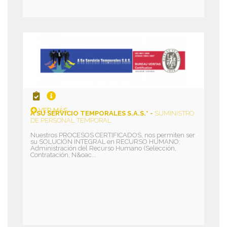
VER MÁS
A SU SERVICIO TEMPORALES S.A.S.* -
SUMINISTRO
DE PERSONAL TEMPORAL
Nuestros PROCESOS CERTIFICADOS, nos permiten ser
su SOLUCIÓN INTEGRAL en RECURSO HUMANO:
Administración del Recurso Humano (Selección,
Contratación, N&oac...