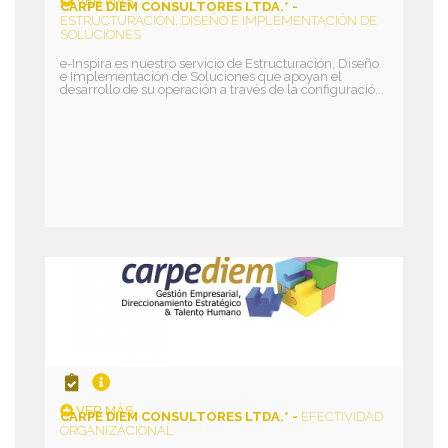
VER MÁS
CARPE DIEM CONSULTORES LTDA.* -
ESTRUCTURACIÓN, DISEÑO E IMPLEMENTACIÓN DE
SOLUCIONES
e-Inspira es nuestro servicio de Estructuración, Diseño
e Implementación de Soluciones que apoyan el
desarrollo de su operación a través de la configuració...
VER MÁS
CARPE DIEM CONSULTORES LTDA.* -
EFECTIVIDAD
ORGANIZACIONAL