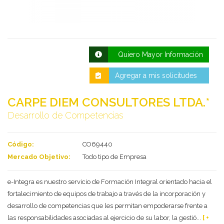
Quiero Mayor Información
Agregar a mis solicitudes
CARPE DIEM CONSULTORES LTDA.*
Desarrollo de Competencias
Deseo recibir información de otros Productos /
Servicios similares al solicitado
SI
NO
Código:
CO69440
Al enviar este formulario aceptas nuestra
política de tratamiento datos personales.
Mercado Objetivo:
Todo tipo de Empresa
Enviar
e-Integra es nuestro servicio de Formación Integral orientado hacia el
fortalecimiento de equipos de trabajo a través de la incorporación y
desarrollo de competencias que les permitan empoderarse frente a
las responsabilidades asociadas al ejercicio de su labor, la gestió...
[ +