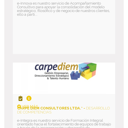
e-Innova es nuestro servicio de Acompañamiento
Consultivo para apoyar la consolidación del modelo
estratégico, filosófico y de negocio de nuestros clientes,
ello a parti...
VER MÁS
CARPE DIEM CONSULTORES LTDA.* -
DESARROLLO
DE COMPETENCIAS
e-Integra es nuestro servicio de Formación Integral
orientado hacia el fortalecimiento de equipos de trabajo
a través de la incorporación y desarrollo de