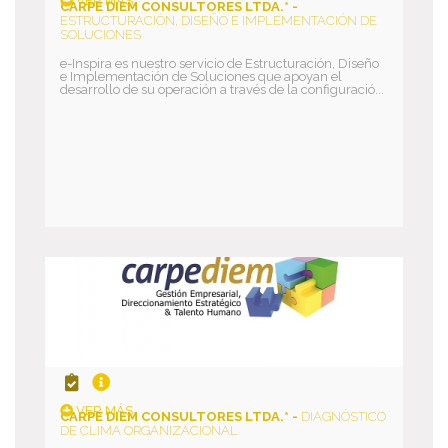
VER MÁS
CARPE DIEM CONSULTORES LTDA.* -
ESTRUCTURACIÓN, DISEÑO E IMPLEMENTACIÓN DE
SOLUCIONES
e-Inspira es nuestro servicio de Estructuración, Diseño
e Implementación de Soluciones que apoyan el
desarrollo de su operación a través de la configuració...
VER MÁS
CARPE DIEM CONSULTORES LTDA.* -
DIAGNÓSTICO
DE CLIMA ORGANIZACIONAL