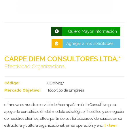
Quiero Mayor Información
Agregar a mis solicitudes
CARPE DIEM CONSULTORES LTDA.*
Efectividad Organizacional
Deseo recibir información de otros Productos /
Servicios similares al solicitado
SI
NO
Código:
CO66237
Al enviar este formulario aceptas nuestra
política de tratamiento datos personales.
Mercado Objetivo:
Todo tipo de Empresa
Enviar
e-Innova es nuestro servicio de Acompañamiento Consultivo para
apoyar la consolidación del modelo estratégico, filosófico y de negocio
de nuestros clientes, ello a partir de sus fortalezas evidenciadas en su
estructura y cultura organizacional, en su operación y en...
[ + leer