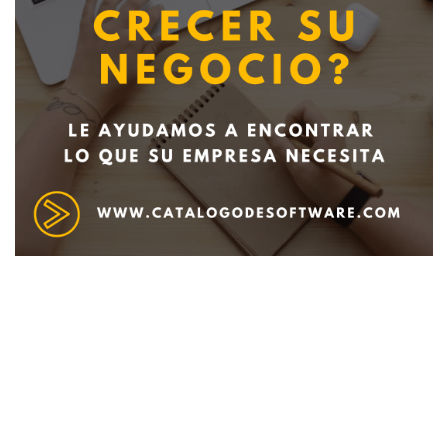
Deseo recibir información de otros Productos /
Servicios similares al solicitado
SI
NO
Al enviar este formulario aceptas nuestra
política de tratamiento datos personales.
Enviar