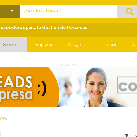
lose menu
Proveedores para la Gestión de Recursos
Servicios
Empresas
Categorías
Noticias
Ar
PUBLICIDAD
IOS
Total 