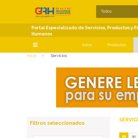
SECCIONES
C
Todos
Portal Especializado de Servicios, Productos y 
Humanos
Inicio
Productos
Inicio
Servicios
SECCIONES
SERVIC
Filtros seleccionados