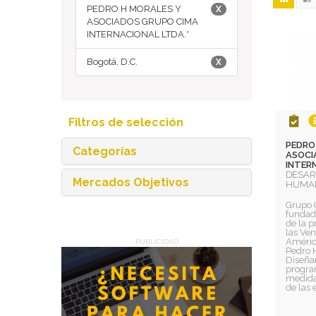
PEDRO H MORALES Y
X
ASOCIADOS GRUPO CIMA
INTERNACIONAL LTDA.*
Bogotá, D.C.
X
Filtros de selección
PEDRO
Categorías
ASOCI
INTERN
DESAR
Mercados Objetivos
HUMA
Grupo 
fundada
de la p
las Ven
América
PUBLICIDAD
Pedro H
Diseña
progra
medida
de las 