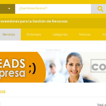
lose menu
Proveedores para la Gestión de Recursos
Servicios
Empresas
Categorías
Noticias
Ar
PUBLICIDAD
IOS
Total 