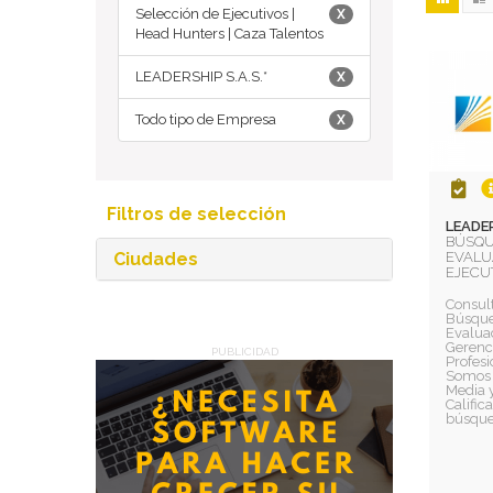
Selección de Ejecutivos |
X
Head Hunters | Caza Talentos
LEADERSHIP S.A.S.*
X
Todo tipo de Empresa
X
Filtros de selección
LEADER
BÚSQU
EVALU
Ciudades
EJECU
Consult
Búsque
Evaluac
Gerenc
PUBLICIDAD
Profesi
Somos 
Media y
Calific
búsqued