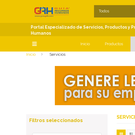
SECCIONES
C
Todos
Portal Especializado de Servicios, Productos y 
Humanos
Inicio
Productos
Inicio
Servicios
SECCIONES
SERVIC
Filtros seleccionados