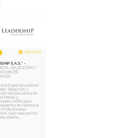
VER MÁS
SHIP S.A.S.* -
EDA, SELECCIÓN Y
ACIÓN DE
TIVOS
oría Especializada en
da, Selección y
ión de Ejecutivos en
ia Media y
onales Calificados
expertos en Gerencia
 Profesionales
ados. Solo realizamos
a directa,...