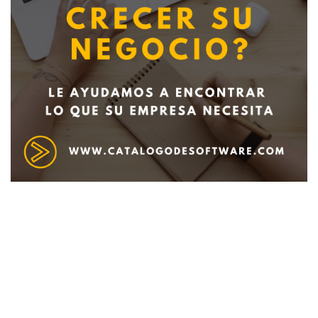
Deseo recibir información de otros Productos /
Servicios similares al solicitado
SI
NO
Al enviar este formulario aceptas nuestra
política de tratamiento datos personales.
Enviar