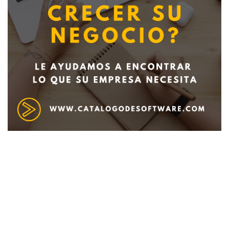
Deseo recibir información de otros Productos /
Servicios similares al solicitado
SI
NO
Al enviar este formulario aceptas nuestra
política de tratamiento datos personales.
Enviar