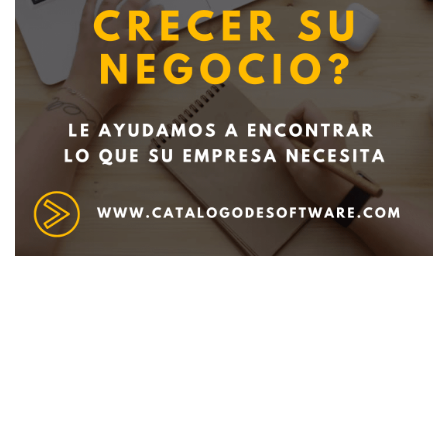
Deseo recibir información de otros Productos /
Servicios similares al solicitado
SI
NO
Al enviar este formulario aceptas nuestra
política de tratamiento datos personales.
Enviar