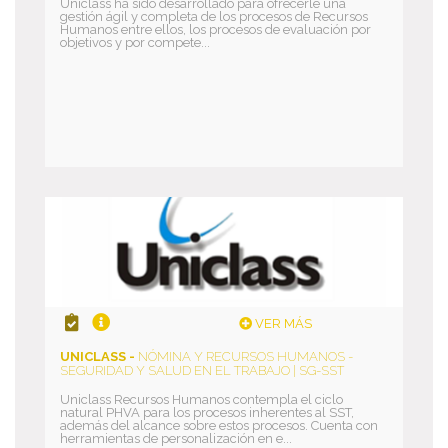
Uniclass ha sido desarrollado para ofrecerle una
gestión ágil y completa de los procesos de Recursos
Humanos entre ellos, los procesos de evaluación por
objetivos y por compete...
VER MÁS
UNICLASS -
NÓMINA Y RECURSOS HUMANOS -
SEGURIDAD Y SALUD EN EL TRABAJO | SG-SST
Uniclass Recursos Humanos contempla el ciclo
natural PHVA para los procesos inherentes al SST,
además del alcance sobre estos procesos. Cuenta con
herramientas de personalización en e...