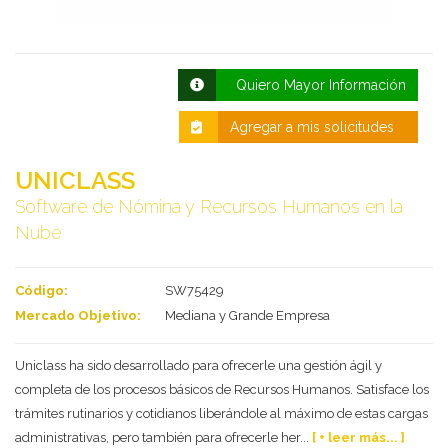
Quiero Mayor Información
Agregar a mis solicitudes
UNICLASS
Software de Nómina y Recursos Humanos en la
Nube
Deseo recibir información de otros Productos /
Servicios similares al solicitado
SI
NO
Código:
SW75429
Al enviar este formulario aceptas nuestra
política de tratamiento datos personales.
Mercado Objetivo:
Mediana y Grande Empresa
Enviar
Uniclass ha sido desarrollado para ofrecerle una gestión ágil y
completa de los procesos básicos de Recursos Humanos. Satisface los
trámites rutinarios y cotidianos liberándole al máximo de estas cargas
administrativas, pero también para ofrecerle her...
[ + leer más... ]