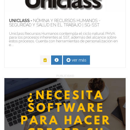
UNICLASS -
NÓMINA Y RECURSOS HUMANOS -
SEGURIDAD Y SALUD EN EL TRABAJO | SG-SST
Uniclass Recursos Humanos contempla el ciclo natural PHVA
para los procesos inherentes al SST, además del alcance sobre
estos procesos. Cuenta con herramientas de personalización en
e...
ver más
PUBLICIDAD