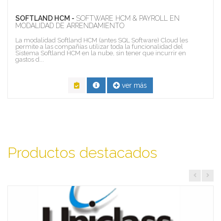
SOFTLAND HCM -
SOFTWARE HCM & PAYROLL EN
MODALIDAD DE ARRENDAMIENTO
La modalidad Softland HCM (antes SQL Software) Cloud les
permite a las compañías utilizar toda la funcionalidad del
Sistema Softland HCM en la nube, sin tener que incurrir en
gastos d...
ver más
Productos destacados