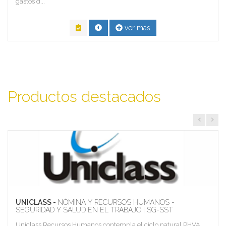
gastos d...
ver más
Productos destacados
UNICLASS -
NÓMINA Y RECURSOS HUMANOS -
SEGURIDAD Y SALUD EN EL TRABAJO | SG-SST
Uniclass Recursos Humanos contempla el ciclo natural PHVA