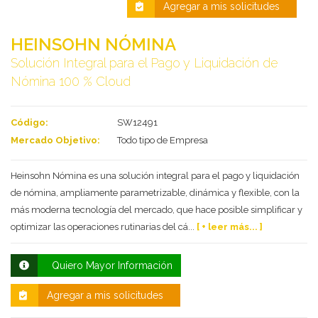
Agregar a mis solicitudes
HEINSOHN NÓMINA
Solución Integral para el Pago y Liquidación de
Nómina 100 % Cloud
Código:
SW12491
Mercado Objetivo:
Todo tipo de Empresa
Deseo recibir información de otros Productos /
Heinsohn Nómina es una solución integral para el pago y liquidación
Servicios similares al solicitado
SI
NO
de nómina, ampliamente parametrizable, dinámica y flexible, con la
Al enviar este formulario aceptas nuestra
más moderna tecnología del mercado, que hace posible simplificar y
política de tratamiento datos personales.
optimizar las operaciones rutinarias del cá...
[ + leer más... ]
Enviar
Quiero Mayor Información
Agregar a mis solicitudes