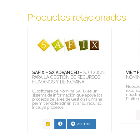
Productos relacionados
RE
SAFIX – SX ADVANCED -
SOLUCIÓN
VIE™ 
PARA LA GESTIÓN DE RECURSOS
NÓMI
HUMANOS Y DE NÓMINA
Nuestro
recurs
rmite
El software de Nómina SAFIX es un
nuestra
ómina
sistema de información que apoya los
Platfor
iana y
procesos del área de Gestión Humana
permitiéndole administrar su recurso.
Incluye procesos ...
ver más