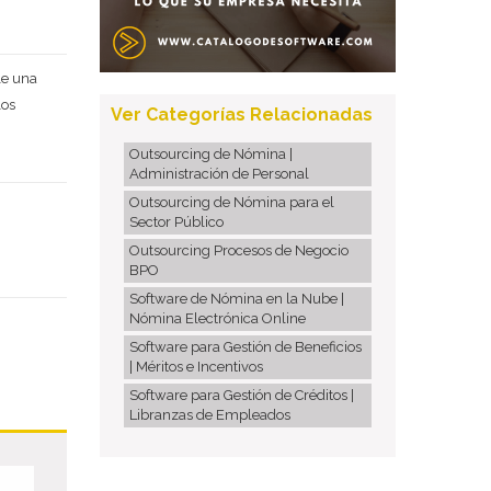
Deseo recibir información de otros Productos / Servicios
similares al solicitado
SI
NO
le una
Al enviar este formulario aceptas nuestra
política de
los
tratamiento datos personales.
Ver Categorías Relacionadas
Enviar
Outsourcing de Nómina |
Administración de Personal
Outsourcing de Nómina para el
Sector Público
Outsourcing Procesos de Negocio
BPO
Software de Nómina en la Nube |
Nómina Electrónica Online
Software para Gestión de Beneficios
| Méritos e Incentivos
Software para Gestión de Créditos |
Libranzas de Empleados