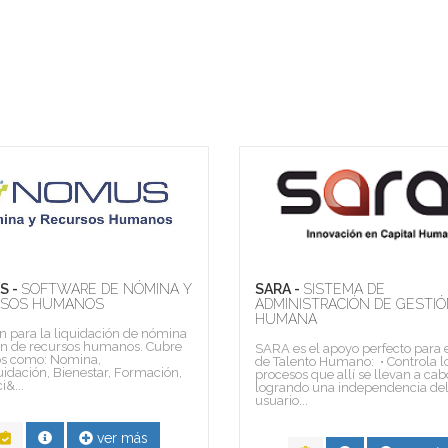
S -
SOFTWARE DE NÓMINA Y
SARA -
SISTEMA DE
RSOS HUMANOS
ADMINISTRACIÓN DE GESTI
HUMANA
n para la liquidación de nómina
ón de recursos humanos. Cubre
SARA es el apoyo perfecto para e
os como: Nomina,
de Talento Humano: • Controla l
uidación, Bienestar, Formación,
procesos que allí se llevan a cab
i&...
logrando una independencia de
usuario...
ver más