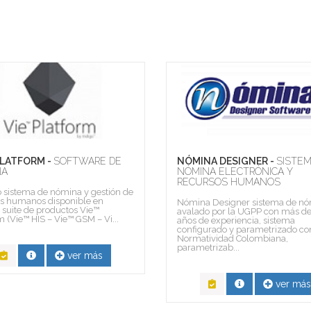
PLATFORM -
SOFTWARE DE
NÓMINA DESIGNER -
SISTEM
NA
NÓMINA ELECTRÓNICA Y
RECURSOS HUMANOS
 sistema de nómina y gestión de
os humanos disponible en
Nómina Designer sistema de n
 suite de productos Vie™
avalado por la UGPP con más de
m (Vie™ HIS – Vie™ GSM – Vi...
años de experiencia, sistema
configurado y parametrizado co
Normatividad Colombiana,
parametrizab...
ver más
ver más