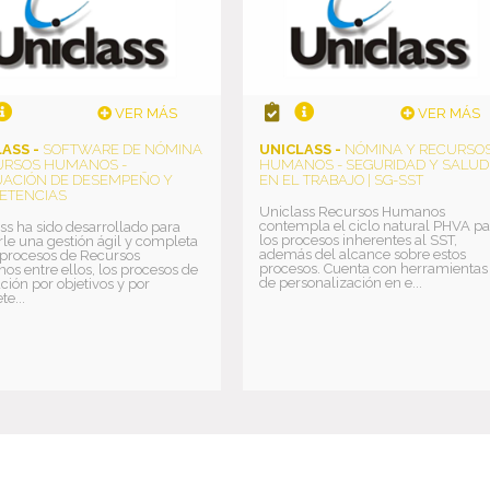
VER MÁS
VER MÁS
ASS -
SOFTWARE DE NÓMINA
UNICLASS -
NÓMINA Y RECURSO
URSOS HUMANOS -
HUMANOS - SEGURIDAD Y SALUD
UACIÓN DE DESEMPEÑO Y
EN EL TRABAJO | SG-SST
ETENCIAS
Uniclass Recursos Humanos
contempla el ciclo natural PHVA pa
ss ha sido desarrollado para
los procesos inherentes al SST,
rle una gestión ágil y completa
además del alcance sobre estos
 procesos de Recursos
procesos. Cuenta con herramientas
s entre ellos, los procesos de
de personalización en e...
ción por objetivos y por
e...