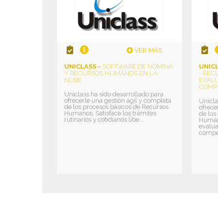
VER MÁS
UNICLASS -
SOFTWARE DE NÓMINA
UNICL
Y RECURSOS HUMANOS EN LA
- REC
NUBE
EVAL
COMP
Uniclass ha sido desarrollado para
ofrecerle una gestión ágil y completa
Unicla
de los procesos básicos de Recursos
ofrece
Humanos. Satisface los trámites
de los
rutinarios y cotidianos libe...
Humano
evalua
compet