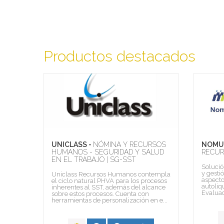
Productos destacados
UNICLASS -
NÓMINA Y RECURSOS
NOMU
N
HUMANOS - SEGURIDAD Y SALUD
RECU
EN EL TRABAJO | SG-SST
Solució
y gesti
l área
Uniclass Recursos Humanos contempla
aspect
s
el ciclo natural PHVA para los procesos
autoliq
,
inherentes al SST, además del alcance
Evaluac
sobre estos procesos. Cuenta con
herramientas de personalización en e...