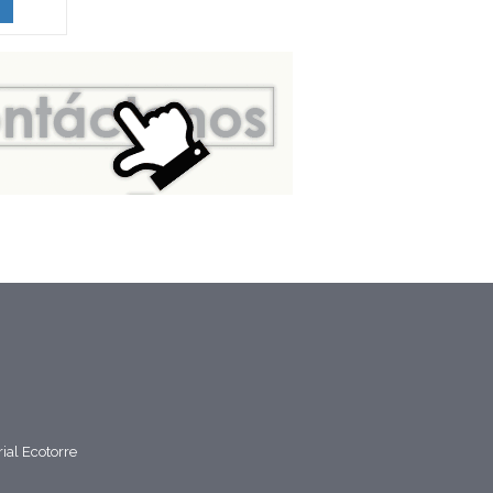
ver más
rial Ecotorre