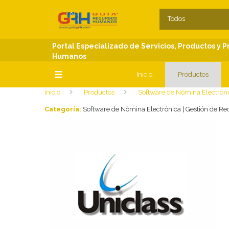
SECCIONES
C
Todos
Portal Especializado de Servicios, Productos y 
Humanos
Inicio
Productos
Inicio
Productos
Software de Nómina Electrón
SECCIONES
Categoría:
Software de Nómina Electrónica | Gestión de R