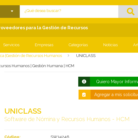
lose menu
Proveedores para la Gestión de Recursos
Servicios
Empresas
Categorías
Noticias
Ar
ica |Gestión de Recursos Humanos
UNICLASS
ecursos Humanos | Gestión Humana | HCM
Quiero Mayor Inform
Agregar a mis solicit
UNICLASS
Software de Nómina y Recursos Humanos - HCM
Código:
SW34246