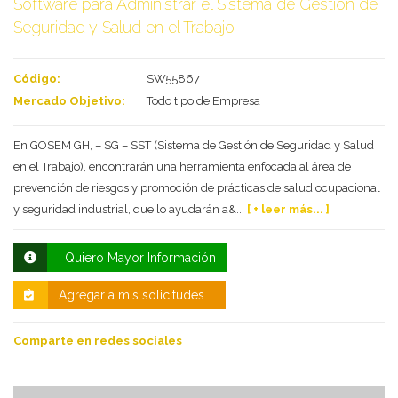
Software para Administrar el Sistema de Gestión de
Seguridad y Salud en el Trabajo
Código:
SW55867
Mercado Objetivo:
Todo tipo de Empresa
En GOSEM GH, – SG – SST (Sistema de Gestión de Seguridad y Salud
en el Trabajo), encontrarán una herramienta enfocada al área de
prevención de riesgos y promoción de prácticas de salud ocupacional
y seguridad industrial, que lo ayudarán a&...
[ + leer más... ]
Deseo recibir información de otros Productos /
Servicios similares al solicitado
SI
NO
Quiero Mayor Información
Al enviar este formulario aceptas nuestra
política de tratamiento datos personales.
Agregar a mis solicitudes
Enviar
Comparte en redes sociales